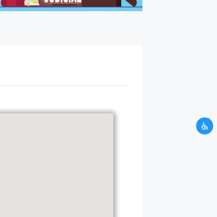
UNTUK KAMU
H ATAS WAKTU
si yang kamu berikan tidak
mi. Silahkan hubungi kami
CRM.
alaman kontak CRM