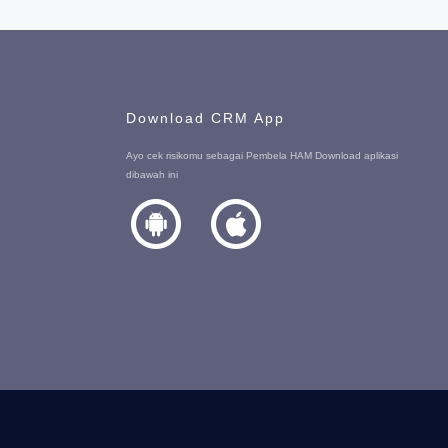
Download CRM App
Ayo cek risikomu sebagai Pembela HAM Download aplikasi
dibawah ini