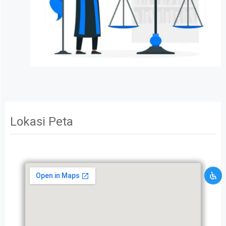
USAHA TERBAIK KAMI UNTUK KAMU
Lokasi Peta
TERIMA KASIH ATAS WAKTU
LUANG KAMU
Mohon maaf data informasi yang kamu berikan
tidak memenuhi persyaratan kami. Silahkan
hubungi kami melalui layanan kontak CRM.
Kamu akan dibawa ke halaman kontak CRM