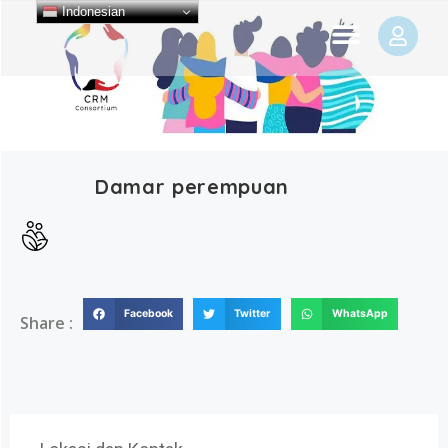
Indonesian
Damar perempuan
Facebook
Twitter
WhatsApp
Share :