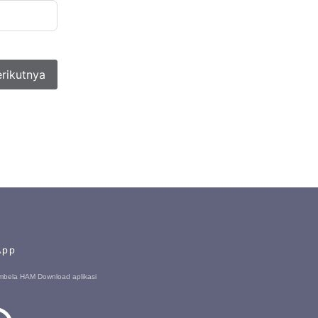
rikutnya
App
mbela HAM Download aplikasi