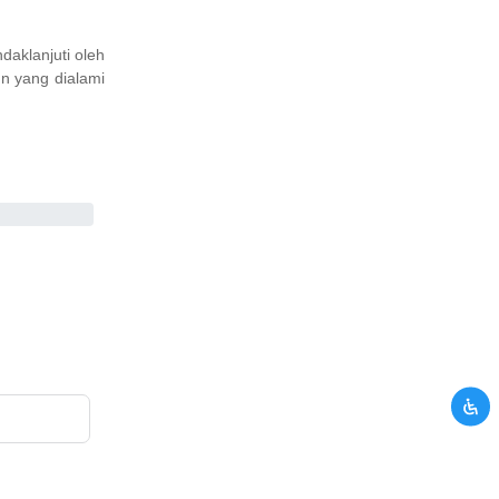
aklanjuti oleh
n yang dialami
UNTUK KAMU
H ATAS WAKTU
si yang kamu berikan tidak
mi. Silahkan hubungi kami
CRM.
alaman kontak CRM