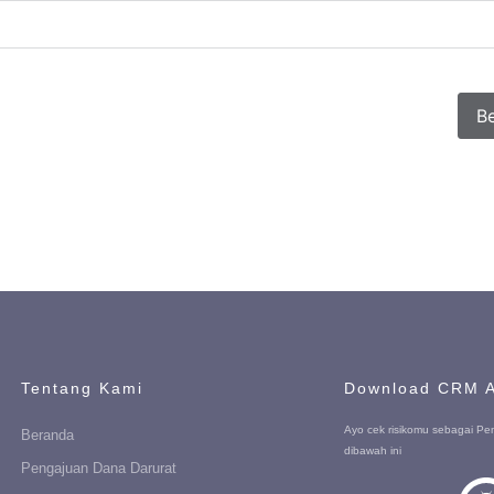
Terus ikuti kami
Be
Tentang Kami
Download CRM 
Ayo cek risikomu sebagai Pe
Beranda
dibawah ini
Pengajuan Dana Darurat