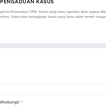
 PENGADUAN KASUS
pat ke Konsorsium CRM. Kasus yang kamu laporkan akan segera ditind
ayahmu. Kamu bisa mengajukan kasus yang kamu alami sendiri maupu
USAHA TERBAIK KAMI 
TERIMA KASI
LUANG KAMU
Mohon maaf data informa
memenuhi persyaratan ka
melalui layanan kontak 
Kamu akan dibawa ke h
 dihubungi)