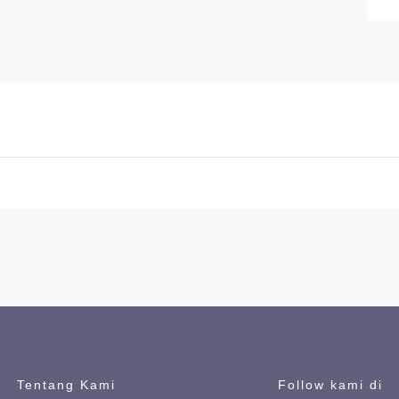
Kamu akan dibawa ke h
Terus ikuti kami
Tentang Kami
Follow kami di