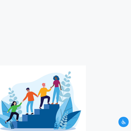
UNTUK KAMU
H ATAS WAKTU
si yang kamu berikan tidak
mi. Silahkan hubungi kami
CRM.