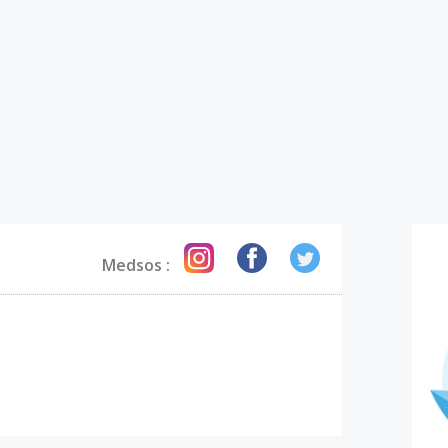
USAHA TERBAIK KAMI 
Medsos :
TERIMA KASI
LUANG KAMU
Mohon maaf data informa
memenuhi persyaratan ka
melalui layanan kontak 