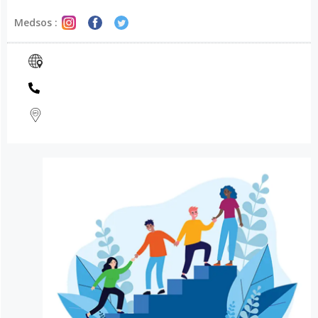
Medsos :
USAHA TERBAIK KAMI UNTUK KAMU
TERIMA KASIH ATAS WAKTU
LUANG KAMU