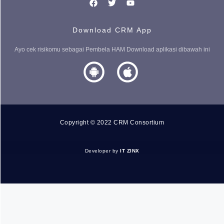
USAHA TERBAIK KAMI UNTUK KAMU
Download CRM App
TERIMA KASIH ATAS WAKTU LU
Ayo cek risikomu sebagai Pembela HAM Download aplikasi dibawah ini
Mohon maaf data informasi yang kamu berikan tidak meme
hubungi kami melalui layanan kontak CRM.
Kamu akan dibawa ke halaman kontak CRM
Copyright © 2022 CRM Consortium
Terus ikuti kami
Developer by
IT ZINX