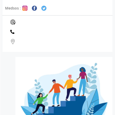
Medsos :
USAHA TERBAIK KAMI UNTUK KAMU
TERIMA KASIH ATAS WAKTU
LUANG KAMU