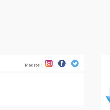
USAHA TERBAIK KAMI 
Medsos :
TERIMA KASI
LUANG KAMU
Mohon maaf data informa
memenuhi persyaratan ka
melalui layanan kontak 