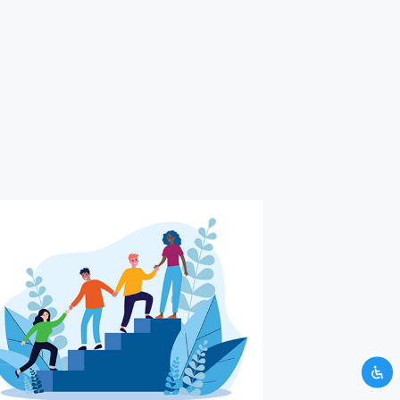
UNTUK KAMU
H ATAS WAKTU
si yang kamu berikan tidak
mi. Silahkan hubungi kami
CRM.