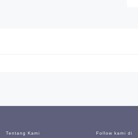
Kamu akan dibawa ke h
Terus ikuti kami
Tentang Kami
Follow kami di