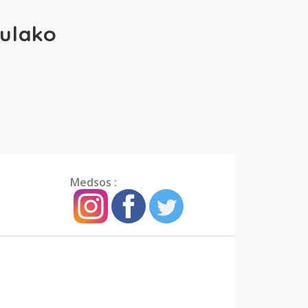
dulako
USAHA TERBAIK KAMI 
Medsos :
TERIMA KASI
LUANG KAMU
Mohon maaf data informa
memenuhi persyaratan ka
melalui layanan kontak 