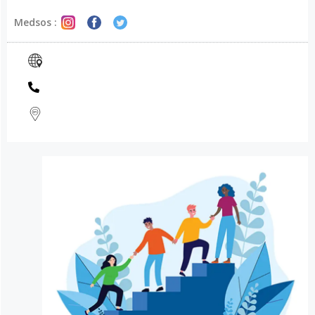
Medsos :
USAHA TERBAIK KAMI UNTUK KAMU
TERIMA KASIH ATAS WAKTU
LUANG KAMU