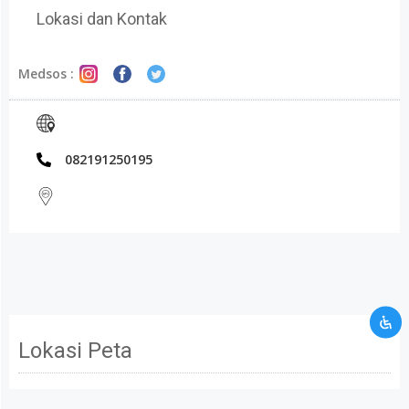
Lokasi dan Kontak
Medsos :
082191250195
USAHA TERBAIK KAMI UNTUK KAMU
TERIMA KASIH ATAS WAKTU
LUANG KAMU
Mohon maaf data informasi yang kamu berikan
tidak memenuhi persyaratan kami. Silahkan
Lokasi Peta
hubungi kami melalui layanan kontak CRM.
Kamu akan dibawa ke halaman kontak CRM