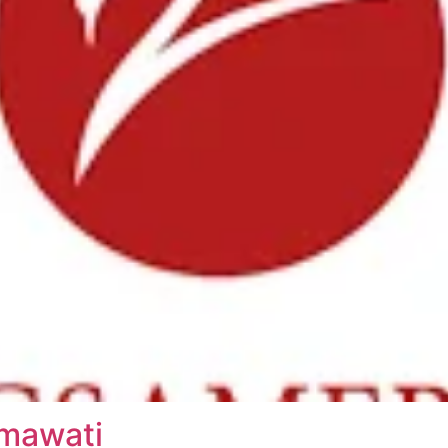
USAHA TERBAIK KAMI 
TERIMA KASI
LUANG KAMU
Mohon maaf data informa
memenuhi persyaratan ka
melalui layanan kontak 
Kamu akan dibawa ke h
Terus ikuti kami
tmawati