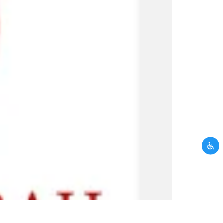
UNTUK KAMU
H ATAS WAKTU
si yang kamu berikan tidak
mi. Silahkan hubungi kami
CRM.
alaman kontak CRM