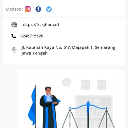
Medsos :
https://lrckjham.id
0246715520
Jl. Kauman Raya No. 61A Majapahit, Semarang
Jawa Tengah