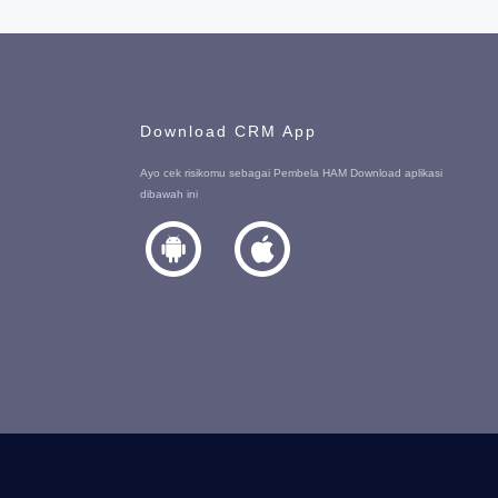
Download CRM App
Ayo cek risikomu sebagai Pembela HAM Download aplikasi
dibawah ini