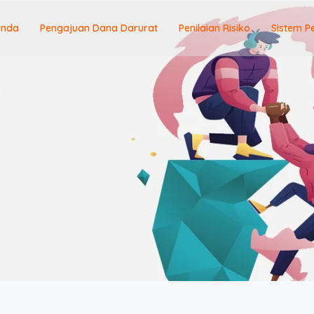
anda
Pengajuan Dana Darurat
Penilaian Risiko
Sistem P