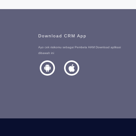
Download CRM App
Ayo cek risikomu sebagai Pembela HAM Download aplikasi
dibawah ini