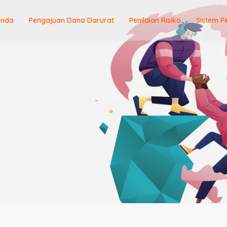
anda
Pengajuan Dana Darurat
Penilaian Risiko
Sistem P