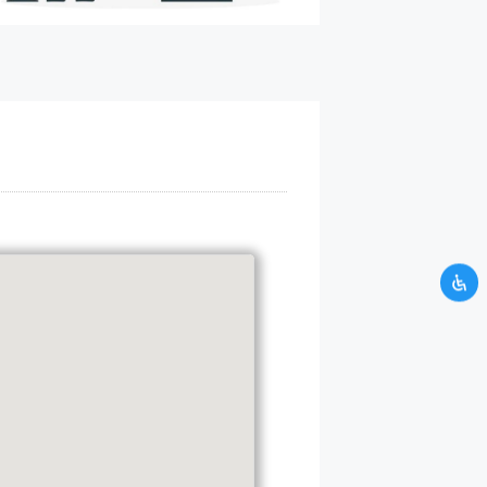
UNTUK KAMU
H ATAS WAKTU
si yang kamu berikan tidak
mi. Silahkan hubungi kami
CRM.
alaman kontak CRM