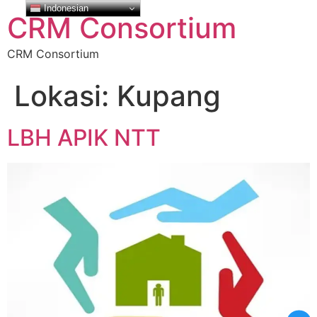
Indonesian
CRM Consortium
CRM Consortium
Lokasi:
Kupang
LBH APIK NTT
USAHA TERBAIK KAMI UNTUK KAMU
TERIMA KASIH ATAS WAKTU
LUANG KAMU
Mohon maaf data informasi yang kamu berikan